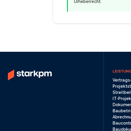
Urheberrecht.
LEISTUN
Vertrag
Projekts
Streitbe
IT-Proj
Dokume
Baubetri
Abrechnu
Baucontr
Baudoku