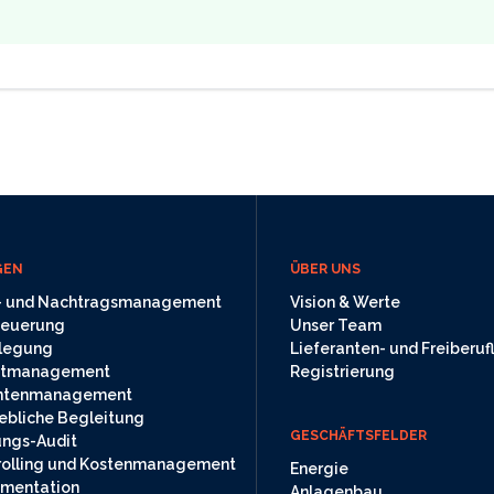
GEN
ÜBER UNS
s- und Nachtragsmanagement
Vision & Werte
teuerung
Unser Team
ilegung
Lieferanten- und Freiberuf
ektmanagement
Registrierung
ntenmanagement
ebliche Begleitung
GESCHÄFTSFELDER
ngs-Audit
olling und Kostenmanagement
Energie
mentation
Anlagenbau